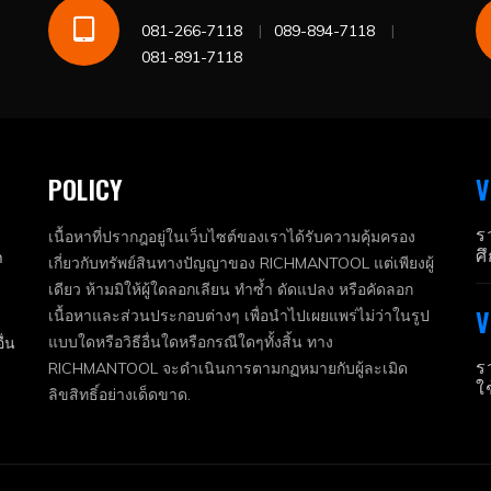
081-266-7118
089-894-7118
081-891-7118
POLICY
V
ร
เนื้อหาที่ปรากฎอยู่ในเว็บไซต์ของเราได้รับความคุ้มครอง
ศ
า
เกี่ยวกับทรัพย์สินทางปัญญาของ RICHMANTOOL แต่เพียงผู้
เดียว ห้ามมิให้ผู้ใดลอกเลียน ทำซ้ำ ดัดแปลง หรือคัดลอก
V
เนื้อหาและส่วนประกอบต่างๆ เพื่อนำไปเผยแพร่ไม่ว่าในรูป
แบบใดหรือวิธีอื่นใดหรือกรณีใดๆทั้งสิ้น ทาง
ื่น
ร
RICHMANTOOL จะดำเนินการตามกฏหมายกับผู้ละเมิด
ใ
ลิขสิทธิ์อย่างเด็ดขาด.