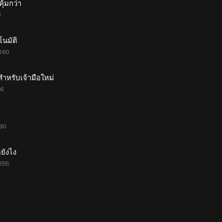
ุ้มกว่า
8
นมัติ
260
ำหรับเจ้ามือใหม่
66
80
ยังไง
255
1