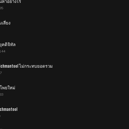
้นหาอย่างไร
85
เสี่ยง
คดิจิทัล
144
ichmantool ไม่กระทบยอดรวม
57
บโพยใหม่
83
ichmantool
9