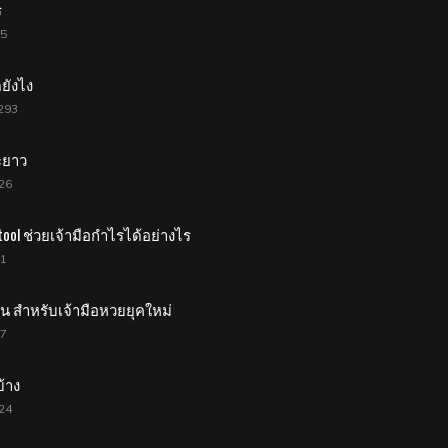
ร
05
ยังไง
293
ะยาว
26
tool ช่วยเจ้ามือกำไรได้อย่างไร
41
น สำหรับเจ้ามือหวยยุคใหม่
27
บ้าง
24