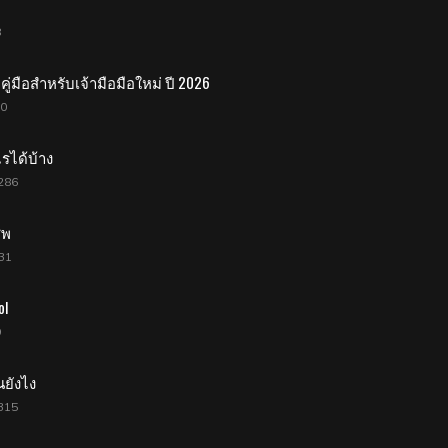
8
่มือสำหรับเจ้ามือมือใหม่ ปี 2026
20
ไรได้บ้าง
286
ีพ
31
ol
9
นยังไง
315