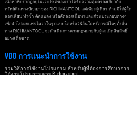
เนื้อหาที่ปรากฎอยู่ในเว็บไซต์ของเราได้รับความคุ้มครองเกี่ยวกับ
ทรัพย์สินทางปัญญาของ RICHMANTOOL แต่เพียงผู้เดียว ห้ามมิให้ผู้ใด
ลอกเลียน ทำซ้ำ ดัดแปลง หรือคัดลอกเนื้อหาและส่วนประกอบต่างๆ
เพื่อนำไปเผยแพร่ไม่ว่าในรูปแบบใดหรือวิธีอื่นใดหรือกรณีใดๆทั้งสิ้น
ทาง RICHMANTOOL จะดำเนินการตามกฏหมายกับผู้ละเมิดลิขสิทธิ์
อย่างเด็ดขาด.
VDO การแนะนำการใช้งาน
รวมวิธีการใช้งานโปรแกรม สำหรับผู้ที่ต้องการศึกษาการ
ใช้งานโปรแกรมหวย Richmantool
VDO เทคนิคการใช้งาน
รวมเทคนิค การใช้งานโปรแกรม ที่จะทำให้ท่านใช้งาน
อย่างมีประสิทธิภาพมากยิ่งขึ้น.