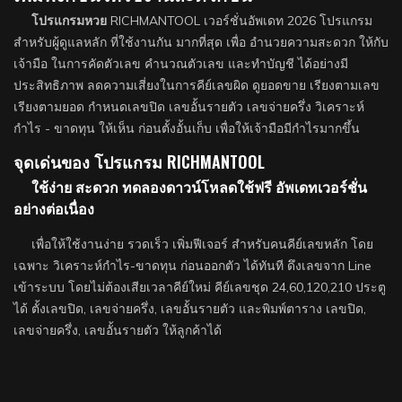
โปรแกรมหวย
RICHMANTOOL เวอร์ชั่นอัพเดท 2026 โปรแกรม
สำหรับผู้ดูแลหลัก ที่ใช้งานกัน มากที่สุด เพื่อ อำนวยความสะดวก ให้กับ
เจ้ามือ ในการคัดตัวเลข คำนวณตัวเลข และทำบัญชี ได้อย่างมี
ประสิทธิภาพ ลดความเสี่ยงในการคีย์เลขผิด ดูยอดขาย เรียงตามเลข
เรียงตามยอด กำหนดเลขปิด เลขอั้นรายตัว เลขจ่ายครึ่ง วิเคราะห์
กำไร - ขาดทุน ให้เห็น ก่อนตั้งอั้นเก็บ เพื่อให้เจ้ามือมีกำไรมากขึ้น
จุดเด่นของ โปรแกรม RICHMANTOOL
ใช้ง่าย สะดวก ทดลองดาวน์โหลดใช้ฟรี อัพเดทเวอร์ชั่น
อย่างต่อเนื่อง
เพื่อให้ใช้งานง่าย รวดเร็ว เพิ่มฟีเจอร์ สำหรับคนคีย์เลขหลัก โดย
เฉพาะ วิเคราะห์กำไร-ขาดทุน ก่อนออกตัว ได้ทันที ดึงเลขจาก Line
เข้าระบบ โดยไม่ต้องเสียเวลาคีย์ใหม่ คีย์เลขชุด 24,60,120,210 ประตู
ได้ ตั้งเลขปิด, เลขจ่ายครึ่ง, เลขอั้นรายตัว และพิมพ์ตาราง เลขปิด,
เลขจ่ายครึ่ง, เลขอั้นรายตัว ให้ลูกค้าได้