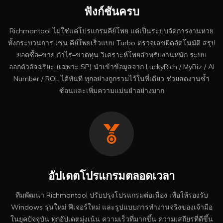
ฟังก์ชันครบ
Richmantool ไม่ใช่แค่โปรแกรมคีย์โพย แต่เป็นระบบจัดการงานหวย
ทั้งกระบวนการ เช่น คีย์โพยเร็วแบบ Turbo ตรวจเลขผิดอัตโนมัติ สรุป
ยอดซื้อ–ขาย กำไร–ขาดทุน วิเคราะห์โพยสำหรับงานหนัก ระบบ
ออกตัวอัจฉริยะ (เฉพาะ SP) นำเข้าข้อมูลจาก LuckyRich / MyBiz / AI
Number / ROL ได้ทันที ทุกอย่างถูกรวมไว้ในที่เดียว ช่วยลดงานซ้ำ
ซ้อนและเพิ่มความแม่นยำอย่างมาก
อัปเดตโปรแกรมตลอดเวลา
ทีมพัฒนา Richmantool ปรับปรุงโปรแกรมต่อเนื่อง เพื่อให้รองรับ
Windows รุ่นใหม่ ฟีเจอร์ใหม่ และรูปแบบการทำงานจริงของเจ้ามือ
ในยุคปัจจุบัน ทุกอัปเดตมุ่งเน้น ความเร็วที่มากขึ้น ความเสถียรที่ดีขึ้น