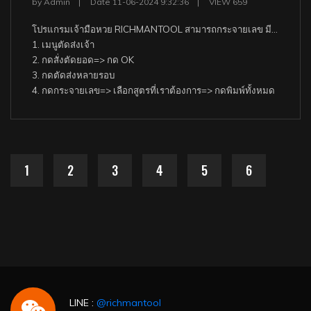
by Admin
Date 11-06-2024 9:32:36
VIEW 659
โปรแกรมเจ้ามือหวย RICHMANTOOL สามารถกระจายเลข มีสูตรคำนวณ แปลงเลข ที่ฉลาด ก่อนตีออก เพิ่มความได้เปรียบ และได้ผลกำไรเพิ่มขึ้น ดังนี้.-
1. เมนูตัดส่งเจ้า
2. กดสั่งตัดยอด=> กด OK
3. กดตัดส่งหลายรอบ
4. กดกระจายเลข=> เลือกสูตรที่เราต้องการ=> กดพิมพ์ทั้งหมด
1
2
3
4
5
6
LINE :
@richmantool