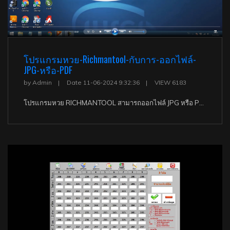
โปรแกรมหวย-Richmantool-กับการ-ออกไฟล์-
JPG-หรือ-PDF
by Admin
Date 11-06-2024 9:32:36
VIEW 6183
โปรแกรมหวย RICHMANTOOL สามารถออกไฟล์ JPG หรือ PDF(ไฟล์รูปภาพ) กรณีไม่มีปริ้นเตอร์ หรือ ปริ้นเตอร์เสีย สั่งปริ้นแล้วไม่ออก หมึกหมด เราสามารถแก้ปัญหาเหล่านี้ได้ด้วยวิธีการสั่งให้โปรแกรมปริ้นออกมาเป็นไฟล์รูปภาพ หรือไฟล์ Pdf ได้เลย แล้วเอารูปภาพ หรือ pdf ส่ง Line facebook หรือ Mail ได้พียงไม่กี่ขั้นตอน