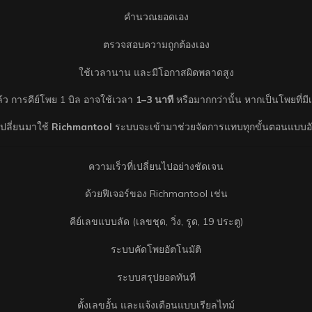
คำนวณยอดเอง
ตรวจสอบความถูกต้องเอง
ใช้เวลานาน และมีโอกาสผิดพลาดสูง
้ว การคีย์โพย 1 บิล อาจใช้เวลา
1–3 นาที
หรือมากกว่านั้น หากเป็นโพยที่ม
อเปลี่ยนมาใช้
Richmantool
ระบบจะเข้ามาช่วยจัดการแทบทุกขั้นตอนแบบอั
ความเร็วที่เปลี่ยนไปอย่างชัดเจน
ด้วยฟีเจอร์ของ Richmantool เช่น
คีย์เลขแบบลัด (เลขชุด, วิ่ง, รูด, 19 ประตู)
ระบบคัดโพยอัตโนมัติ
ระบบสรุปยอดทันที
ตั้งเลขอั้น และแจ้งเตือนแบบเรียลไทม์