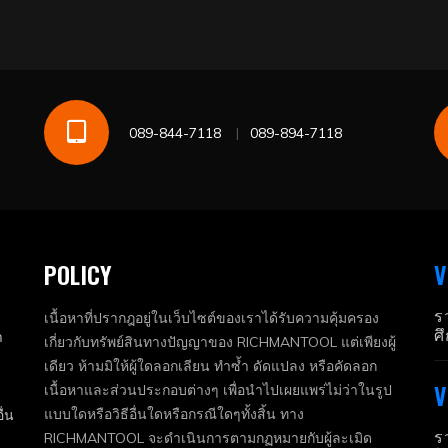
089-844-7118
089-894-7118
POLICY
V
ร
เนื้อหาที่ปรากฎอยู่ในเว็บไซต์ของเราได้รับความคุ้มครอง
ศ
า
เกี่ยวกับทรัพย์สินทางปัญญาของ RICHMANTOOL แต่เพียงผู้
เดียว ห้ามมิให้ผู้ใดลอกเลียน ทำซ้ำ ดัดแปลง หรือคัดลอก
V
เนื้อหาและส่วนประกอบต่างๆ เพื่อนำไปเผยแพร่ไม่ว่าในรูป
แบบใดหรือวิธีอื่นใดหรือกรณีใดๆทั้งสิ้น ทาง
ื่น
ร
RICHMANTOOL จะดำเนินการตามกฏหมายกับผู้ละเมิด