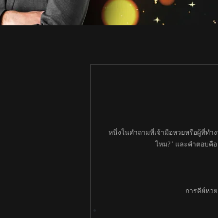
หนึ่งในคำถามที่เจ้ามือหวยหรือผู้ที่ท
ไหม?” และคำตอบคื
การคีย์หวย