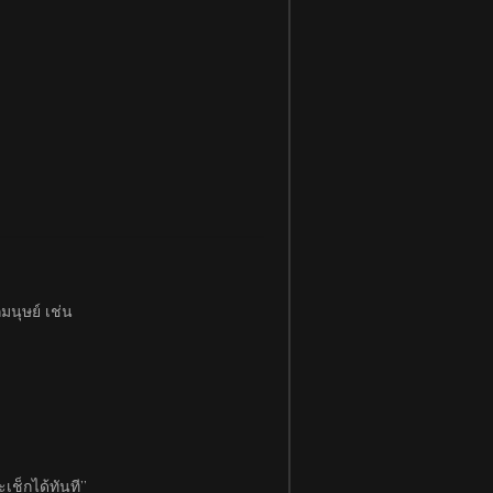
มนุษย์ เช่น
เช็กได้ทันที”