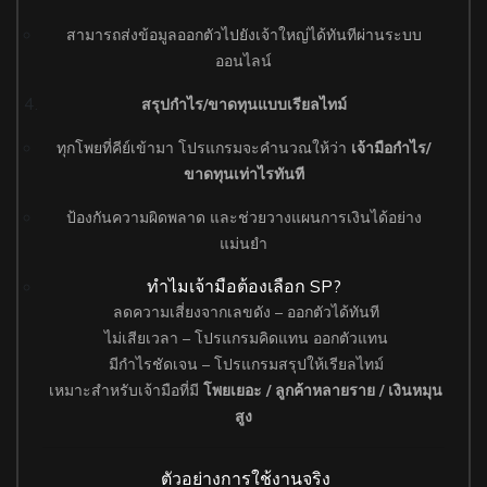
สามารถส่งข้อมูลออกตัวไปยังเจ้าใหญ่ได้ทันทีผ่านระบบ
ออนไลน์
สรุปกำไร/ขาดทุนแบบเรียลไทม์
ทุกโพยที่คีย์เข้ามา โปรแกรมจะคำนวณให้ว่า
เจ้ามือกำไร/
ขาดทุนเท่าไรทันที
ป้องกันความผิดพลาด และช่วยวางแผนการเงินได้อย่าง
แม่นยำ
ทำไมเจ้ามือต้องเลือก SP?
ลดความเสี่ยงจากเลขดัง – ออกตัวได้ทันที
ไม่เสียเวลา – โปรแกรมคิดแทน ออกตัวแทน
มีกำไรชัดเจน – โปรแกรมสรุปให้เรียลไทม์
เหมาะสำหรับเจ้ามือที่มี
โพยเยอะ / ลูกค้าหลายราย / เงินหมุน
สูง
ตัวอย่างการใช้งานจริง